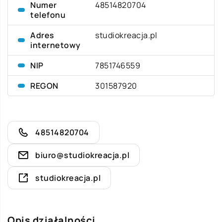
Numer
48514820704
telefonu
Adres
studiokreacja.pl
internetowy
NIP
7851746559
REGON
301587920
48514820704
biuro@studiokreacja.pl
studiokreacja.pl
Opis działalności