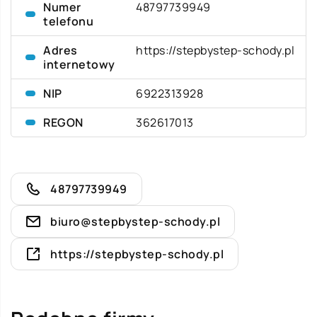
Numer
48797739949
telefonu
Adres
https://stepbystep-schody.pl
internetowy
NIP
6922313928
REGON
362617013
48797739949
biuro@stepbystep-schody.pl
https://stepbystep-schody.pl