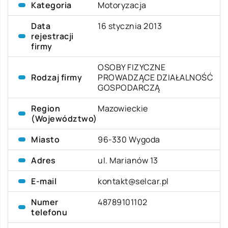
Kategoria
Motoryzacja
Data
16 stycznia 2013
rejestracji
firmy
OSOBY FIZYCZNE
Rodzaj firmy
PROWADZĄCE DZIAŁALNOŚĆ
GOSPODARCZĄ
Region
Mazowieckie
(Województwo)
Miasto
96-330 Wygoda
Adres
ul. Marianów 13
E-mail
kontakt@selcar.pl
Numer
48789101102
telefonu