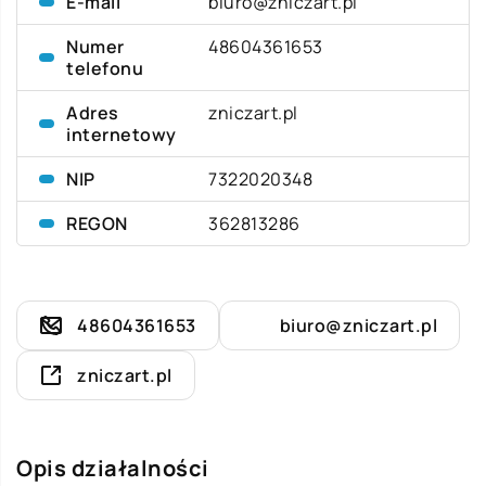
E-mail
biuro@zniczart.pl
Numer
48604361653
telefonu
Adres
zniczart.pl
internetowy
NIP
7322020348
REGON
362813286
48604361653
biuro@zniczart.pl
zniczart.pl
Opis działalności