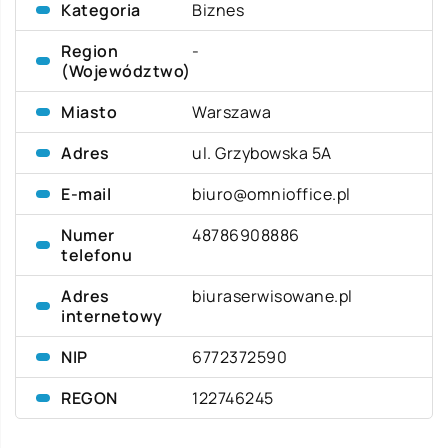
Kategoria
Biznes
Region
-
(Województwo)
Miasto
Warszawa
Adres
ul. Grzybowska 5A
E-mail
biuro@omnioffice.pl
Numer
48786908886
telefonu
Adres
biuraserwisowane.pl
internetowy
NIP
6772372590
REGON
122746245