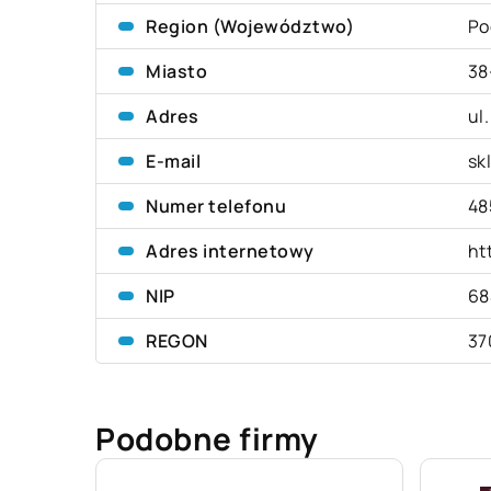
Region (Województwo)
Po
Miasto
38
Adres
ul
E-mail
sk
Numer telefonu
48
Adres internetowy
ht
NIP
68
REGON
37
Podobne firmy