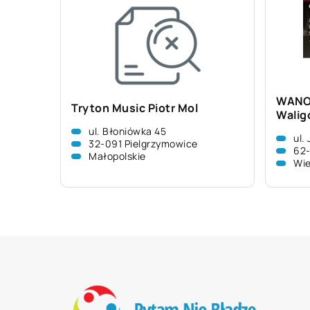
WANO 
Tryton Music Piotr Mol
Walig
ul. Błoniówka 45
ul.
32-091 Pielgrzymowice
62
Małopolskie
Wie