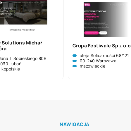
Solutions Michał
Grupa Festiwale Sp z o.o
óra
aleja Solidarności 68/121
 Jana III Sobieskiego 80B
00-240 Warszawa
-030 Luboń
mazowieckie
lkopolskie
NAWIGACJA