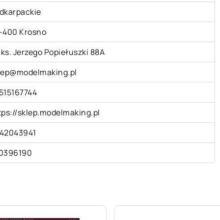
dkarpackie
-400 Krosno
. ks. Jerzego Popiełuszki 88A
lep@modelmaking.pl
515167744
tps://sklep.modelmaking.pl
42043941
0396190