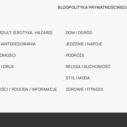
BLOG
POLITYKA PRYWATNOŚCI
REG
ADULT (EROTYKA, HAZARD)
DOM I OGRÓD
 ZAINTERESOWANIA
JEDZENIE I NAPOJE
HOMOŚCI
PODRÓŻE
 I DRUK
RELIGIA I DUCHOWOŚĆ
STYL I MODA
ŚCI / POGODA / INFORMACJE
ZDROWIE I FITNESS