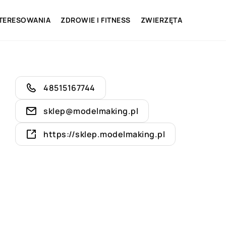
NTERESOWANIA
ZDROWIE I FITNESS
ZWIERZĘTA
48515167744
sklep@modelmaking.pl
https://sklep.modelmaking.pl