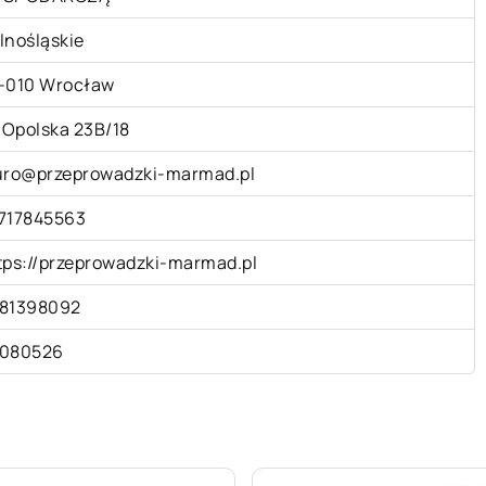
lnośląskie
-010 Wrocław
. Opolska 23B/18
uro@przeprowadzki-marmad.pl
717845563
tps://przeprowadzki-marmad.pl
81398092
080526