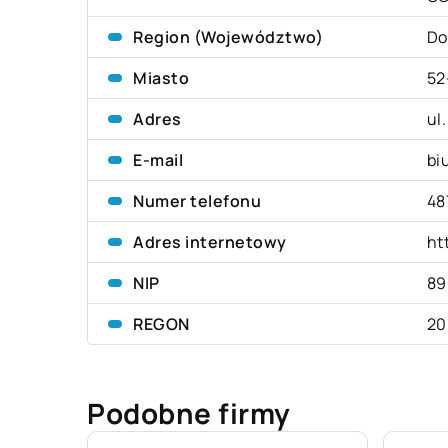
Region (Województwo)
Do
Miasto
52
Adres
ul
E-mail
bi
Numer telefonu
48
Adres internetowy
ht
NIP
89
REGON
20
Podobne firmy