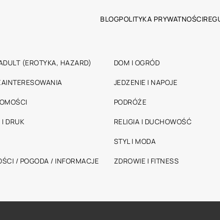
BLOG
POLITYKA PRYWATNOŚCI
REG
ADULT (EROTYKA, HAZARD)
DOM I OGRÓD
 ZAINTERESOWANIA
JEDZENIE I NAPOJE
HOMOŚCI
PODRÓŻE
 I DRUK
RELIGIA I DUCHOWOŚĆ
STYL I MODA
ŚCI / POGODA / INFORMACJE
ZDROWIE I FITNESS