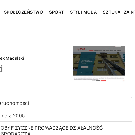
SPOŁECZEŃSTWO
SPORT
STYL I MODA
SZTUKA I ZAI
k Madalski
i
eruchomości
 maja 2005
OBY FIZYCZNE PROWADZĄCE DZIAŁALNOŚĆ
OSPODARCZĄ