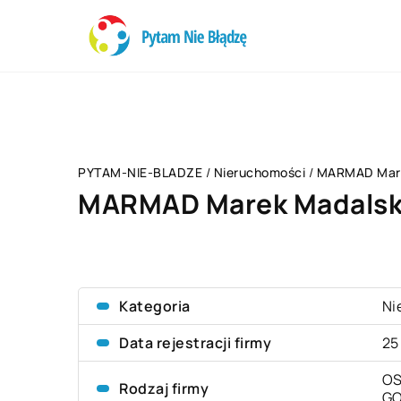
PYTAM-NIE-BLADZE
/
Nieruchomości
/
MARMAD Mare
MARMAD Marek Madalsk
Kategoria
Ni
Data rejestracji firmy
25
OS
Rodzaj firmy
G