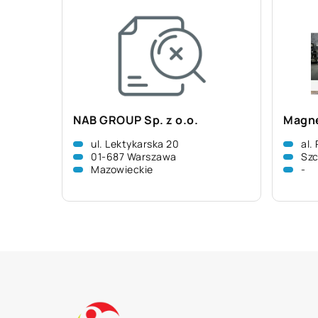
NAB GROUP Sp. z o.o.
Magne
ul. Lektykarska 20
al.
01-687 Warszawa
Szc
Mazowieckie
-