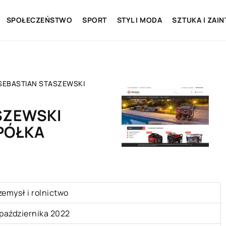
SPOŁECZEŃSTWO
SPORT
STYL I MODA
SZTUKA I ZAI
SEBASTIAN STASZEWSKI
SZEWSKI
PÓŁKA
zemysł i rolnictwo
 października 2022