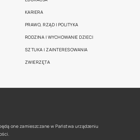
KARIERA
PRAWO, RZĄD I POLITYKA
RODZINA I WYCHOWANIE DZIECI
SZTUKA I ZAINTERESOWANIA
ZWIERZĘTA
że będą one zamieszczane w Państwa urządzeniu
ości
.