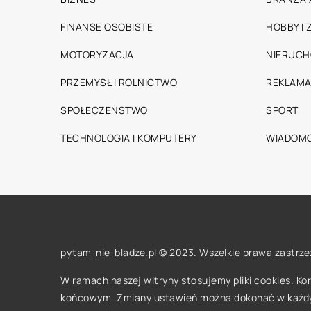
FINANSE OSOBISTE
HOBBY I
MOTORYZACJA
NIERUC
PRZEMYSŁ I ROLNICTWO
REKLAMA
SPOŁECZEŃSTWO
SPORT
TECHNOLOGIA I KOMPUTERY
WIADOMO
pytam-nie-bladze.pl © 2023. Wszelkie prawa zastrze
W ramach naszej witryny stosujemy pliki cookies. K
końcowym. Zmiany ustawień można dokonać w każd