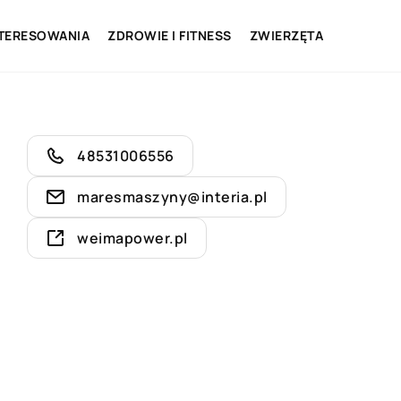
NTERESOWANIA
ZDROWIE I FITNESS
ZWIERZĘTA
48531006556
maresmaszyny@interia.pl
weimapower.pl