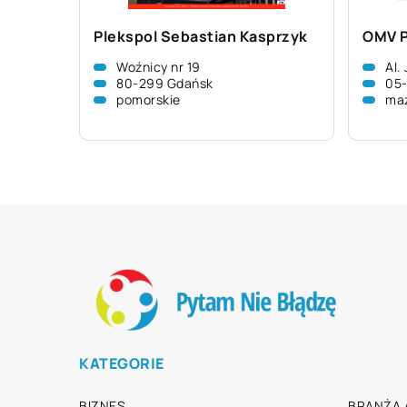
Plekspol Sebastian Kasprzyk
OMV P
Woźnicy nr 19
Al.
80-299 Gdańsk
05
pomorskie
ma
KATEGORIE
BIZNES
BRANŻA 