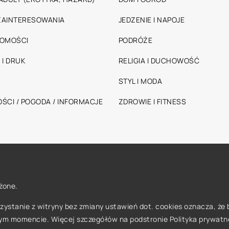
 ZAINTERESOWANIA
JEDZENIE I NAPOJE
HOMOŚCI
PODRÓŻE
 I DRUK
RELIGIA I DUCHOWOŚĆ
STYL I MODA
ŚCI / POGODA / INFORMACJE
ZDROWIE I FITNESS
żone.
orzystanie z witryny bez zmiany ustawień dot. cookies oznacza, 
ym momencie. Więcej szczegółów na podstronie
Polityka prywatn