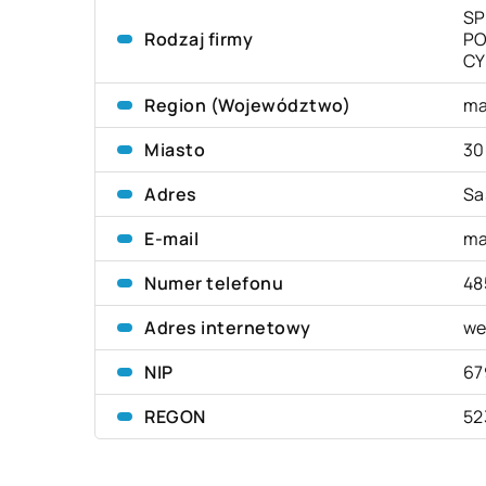
SP
Rodzaj firmy
PO
CY
Region (Województwo)
ma
Miasto
30
Adres
Sa
E-mail
ma
Numer telefonu
48
Adres internetowy
we
NIP
67
REGON
52