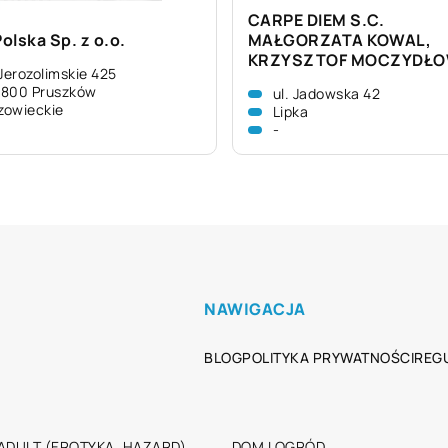
CARPE DIEM S.C.
olska Sp. z o.o.
MAŁGORZATA KOWAL,
KRZYSZTOF MOCZYDŁO
 Jerozolimskie 425
-800 Pruszków
ul. Jadowska 42
zowieckie
Lipka
-
NAWIGACJA
BLOG
POLITYKA PRYWATNOŚCI
REG
ADULT (EROTYKA, HAZARD)
DOM I OGRÓD