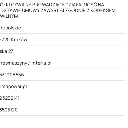
ÓŁKI CYWILNE PROWADZĄCE DZIAŁALNOŚĆ NA
DSTAWIE UMOWY ZAWARTEJ ZGODNIE Z KODEKSEM
WILNYM
łopolskie
-720 Kraków
ska 27
resmaszyny@interia.pl
531006556
imapower.pl
93252141
3525120