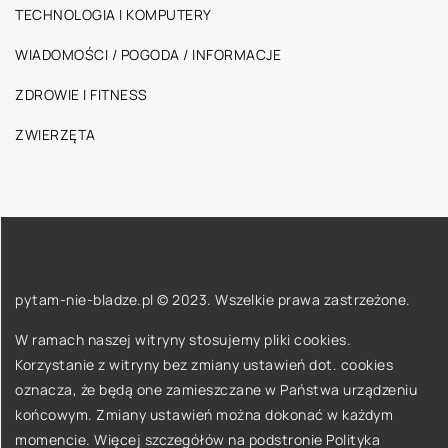
TECHNOLOGIA I KOMPUTERY
WIADOMOŚCI / POGODA / INFORMACJE
ZDROWIE I FITNESS
ZWIERZĘTA
pytam-nie-bladze.pl © 2023. Wszelkie prawa zastrzeżone.
W ramach naszej witryny stosujemy pliki cookies.
Korzystanie z witryny bez zmiany ustawień dot. cookies
oznacza, że będą one zamieszczane w Państwa urządzeniu
końcowym. Zmiany ustawień można dokonać w każdym
momencie. Więcej szczegółów na podstronie
Polityka