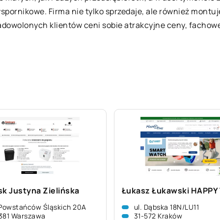
pornikowe. Firma nie tylko sprzedaje, ale również montuj
adowolonych klientów ceni sobie atrakcyjne ceny, facho
sk Justyna Zielińska
Łukasz Łukawski HAPPY
 Powstańców Śląskich 20A
ul. Dąbska 18N/LU11
381 Warszawa
31-572 Kraków