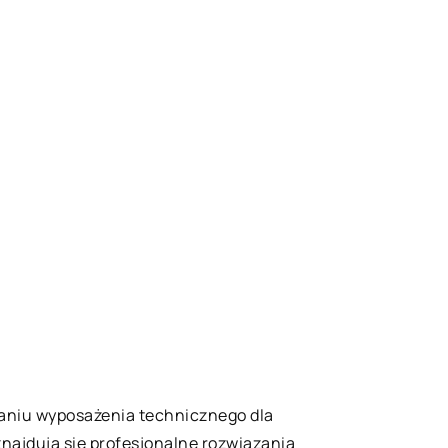
czaniu wyposażenia technicznego dla
najdują się profesjonalne rozwiązania