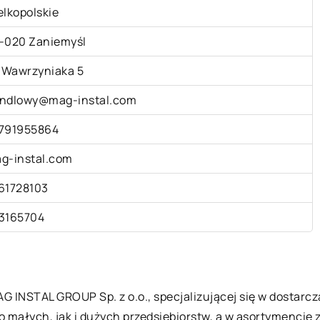
elkopolskie
-020 Zaniemyśl
. Wawrzyniaka 5
ndlowy@mag-instal.com
791955864
g-instal.com
61728103
3165704
G INSTAL GROUP Sp. z o.o., specjalizującej się w dostar
małych, jak i dużych przedsiębiorstw, a w asortymencie z