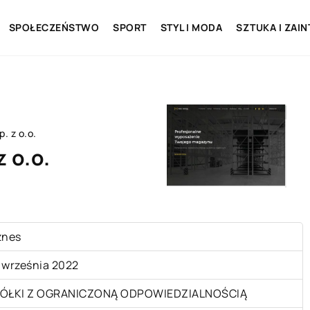
SPOŁECZEŃSTWO
SPORT
STYL I MODA
SZTUKA I ZAI
 z o.o.
 o.o.
znes
 września 2022
ÓŁKI Z OGRANICZONĄ ODPOWIEDZIALNOŚCIĄ