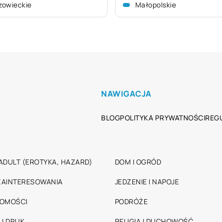
zowieckie
Małopolskie
NAWIGACJA
BLOG
POLITYKA PRYWATNOŚCI
REG
ADULT (EROTYKA, HAZARD)
DOM I OGRÓD
 ZAINTERESOWANIA
JEDZENIE I NAPOJE
HOMOŚCI
PODRÓŻE
 I DRUK
RELIGIA I DUCHOWOŚĆ