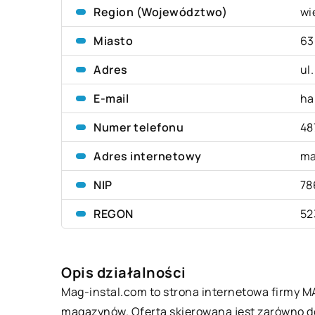
Region (Województwo)
wi
Miasto
63
Adres
ul
E-mail
ha
Numer telefonu
48
Adres internetowy
ma
NIP
78
REGON
52
Opis działalności
Mag-instal.com to strona internetowa firmy MA
magazynów. Oferta skierowana jest zarówno do 