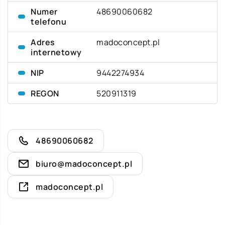
Numer
48690060682
telefonu
Adres
madoconcept.pl
internetowy
NIP
9442274934
REGON
520911319
48690060682
biuro@madoconcept.pl
madoconcept.pl