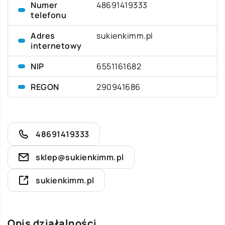
Numer
48691419333
telefonu
Adres
sukienkimm.pl
internetowy
NIP
6551161682
REGON
290941686
48691419333
sklep@sukienkimm.pl
sukienkimm.pl
Opis działalności