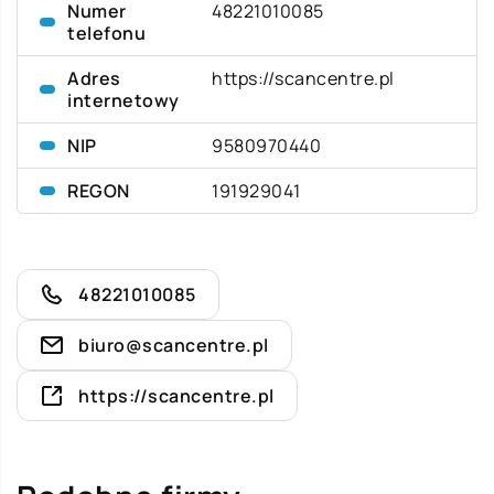
Numer
48221010085
telefonu
Adres
https://scancentre.pl
internetowy
NIP
9580970440
REGON
191929041
48221010085
biuro@scancentre.pl
https://scancentre.pl