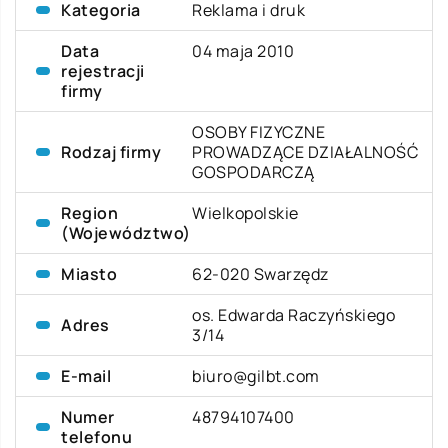
Kategoria
Reklama i druk
Data
04 maja 2010
rejestracji
firmy
OSOBY FIZYCZNE
Rodzaj firmy
PROWADZĄCE DZIAŁALNOŚĆ
GOSPODARCZĄ
Region
Wielkopolskie
(Województwo)
Miasto
62-020 Swarzędz
os. Edwarda Raczyńskiego
Adres
3/14
E-mail
biuro@gilbt.com
Numer
48794107400
telefonu