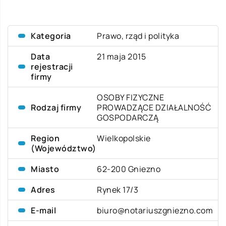
Kategoria
Prawo, rząd i polityka
Data
21 maja 2015
rejestracji
firmy
OSOBY FIZYCZNE
Rodzaj firmy
PROWADZĄCE DZIAŁALNOŚĆ
GOSPODARCZĄ
Region
Wielkopolskie
(Województwo)
Miasto
62-200 Gniezno
Adres
Rynek 17/3
E-mail
biuro@notariuszgniezno.com