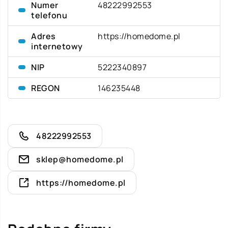
Numer
48222992553
telefonu
Adres
https://homedome.pl
internetowy
NIP
5222340897
REGON
146235448
48222992553
sklep@homedome.pl
https://homedome.pl