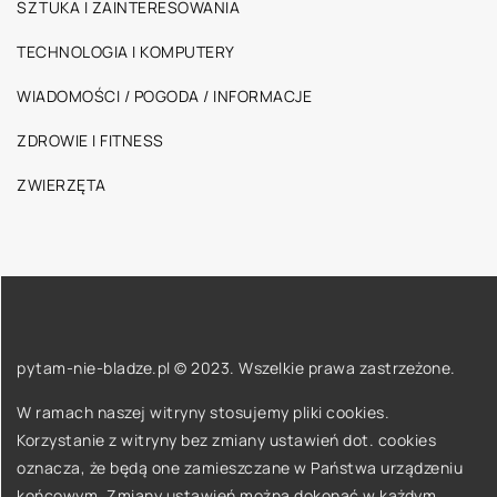
SZTUKA I ZAINTERESOWANIA
TECHNOLOGIA I KOMPUTERY
WIADOMOŚCI / POGODA / INFORMACJE
ZDROWIE I FITNESS
ZWIERZĘTA
pytam-nie-bladze.pl © 2023. Wszelkie prawa zastrzeżone.
W ramach naszej witryny stosujemy pliki cookies.
Korzystanie z witryny bez zmiany ustawień dot. cookies
oznacza, że będą one zamieszczane w Państwa urządzeniu
końcowym. Zmiany ustawień można dokonać w każdym