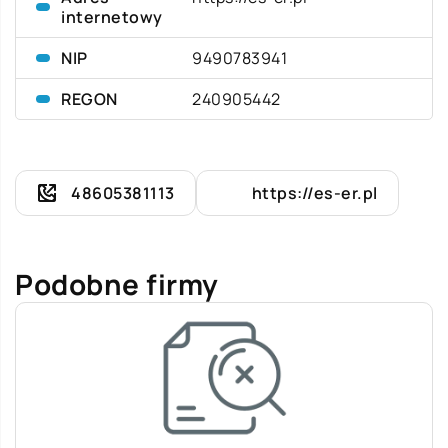
internetowy
NIP
9490783941
REGON
240905442
48605381113
https://es-er.pl
Podobne firmy