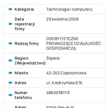
Kategoria
Technologia i komputery
Data
29 kwietnia 2008
rejestracji
firmy
OSOBY FIZYCZNE
Rodzaj firmy
PROWADZĄCE DZIAŁALNOŚĆ
GOSPODARCZĄ
Region
Śląskie
(Województwo)
Miasto
42-202 Częstochowa
Adres
ul. Kiedrzyńska 67A
Numer
48605381113
telefonu
Adres
https://es-er.pl