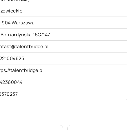
zowieckie
-904 Warszawa
. Bernardyńska 16C/147
ntakt@talentbridge.pl
221004625
tps://talentbridge.pl
42360044
0370237