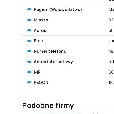
Region (Województwo)
Ma
Miasto
02
Adres
ul
E-mail
ko
Numer telefonu
48
Adres internetowy
ht
NIP
68
REGON
18
Podobne firmy