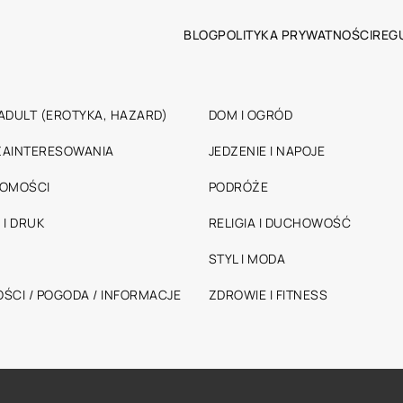
BLOG
POLITYKA PRYWATNOŚCI
REG
ADULT (EROTYKA, HAZARD)
DOM I OGRÓD
 ZAINTERESOWANIA
JEDZENIE I NAPOJE
HOMOŚCI
PODRÓŻE
 I DRUK
RELIGIA I DUCHOWOŚĆ
STYL I MODA
ŚCI / POGODA / INFORMACJE
ZDROWIE I FITNESS