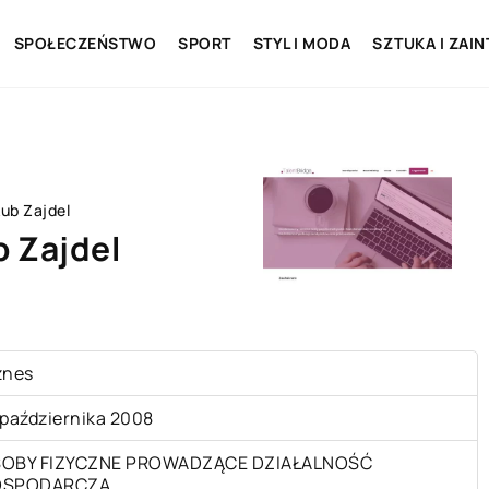
SPOŁECZEŃSTWO
SPORT
STYL I MODA
SZTUKA I ZAI
ub Zajdel
b Zajdel
znes
 października 2008
OBY FIZYCZNE PROWADZĄCE DZIAŁALNOŚĆ
OSPODARCZĄ