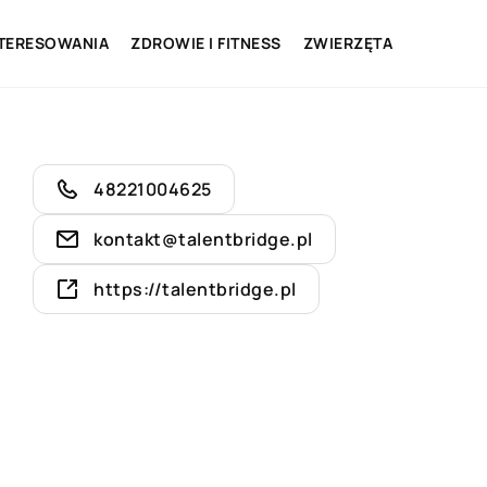
NTERESOWANIA
ZDROWIE I FITNESS
ZWIERZĘTA
48221004625
kontakt@talentbridge.pl
https://talentbridge.pl