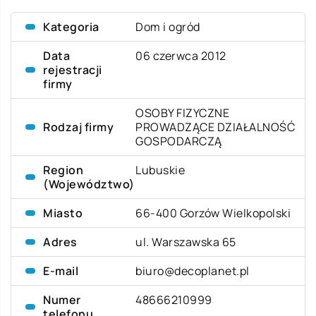
Kategoria
Dom i ogród
Data
06 czerwca 2012
rejestracji
firmy
OSOBY FIZYCZNE
Rodzaj firmy
PROWADZĄCE DZIAŁALNOŚĆ
GOSPODARCZĄ
Region
Lubuskie
(Województwo)
Miasto
66-400 Gorzów Wielkopolski
Adres
ul. Warszawska 65
E-mail
biuro@decoplanet.pl
Numer
48666210999
telefonu