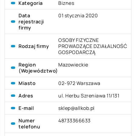
Kategoria
Biznes
Data
01 stycznia 2020
rejestracji
firmy
OSOBY FIZYCZNE
Rodzaj firmy
PROWADZĄCE DZIAŁALNOŚĆ
GOSPODARCZĄ
Region
Mazowieckie
(Województwo)
Miasto
02-972 Warszawa
Adres
ul. Herbu Szreniawa 11/131
E-mail
sklep@allkob.pl
Numer
48733366633
telefonu